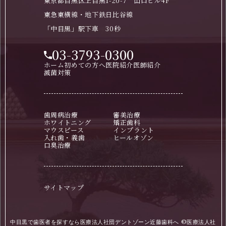
東京都目黒区上目黒1-20-7 山口ビル4F
東急東横線・地下鉄日比谷線
「中目黒」駅下車 30秒
03-3793-0300
ホーム
初めての方へ
医院紹介
医師紹介
滅菌対策
歯周病治療
審美治療
ホワイトニング
矯正歯科
マウスピース
インプラント
入れ歯・義歯
ヒールオゾン
口臭治療
サイトマップ
中目黒で歯医者を探すなら医療法人社団デントゾーン近藤歯科へ ©医療法人社