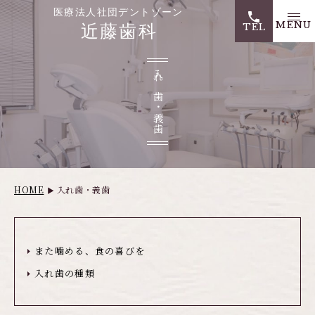
医療法人社団デントゾー
TEL
入れ歯・義歯
HOME
入れ歯・義歯
また噛める、食の喜びを
入れ歯の種類