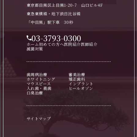
東京都目黒区上目黒1-20-7 山口ビル4F
東急東横線・地下鉄日比谷線
「中目黒」駅下車 30秒
03-3793-0300
ホーム
初めての方へ
医院紹介
医師紹介
滅菌対策
歯周病治療
審美治療
ホワイトニング
矯正歯科
マウスピース
インプラント
入れ歯・義歯
ヒールオゾン
口臭治療
サイトマップ