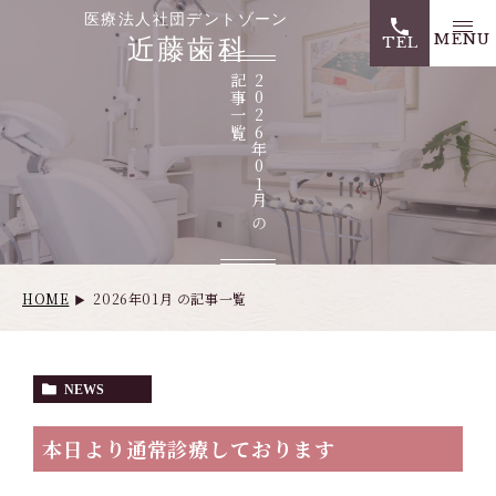
医療法人社団デントゾー
TEL
覧
2
0
2
6
年
0
1
月
の
記
事
一
HOME
2026年01月 の記事一覧
NEWS
本日より通常診療しております