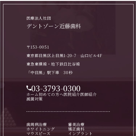
医療法人社団
デントゾーン近藤歯科
〒153-0051
東京都目黒区上目黒1-20-7 山口ビル4F
東急東横線・地下鉄日比谷線
「中目黒」駅下車 30秒
03-3793-0300
ホーム
初めての方へ
医院紹介
医師紹介
滅菌対策
歯周病治療
審美治療
ホワイトニング
矯正歯科
マウスピース
インプラント